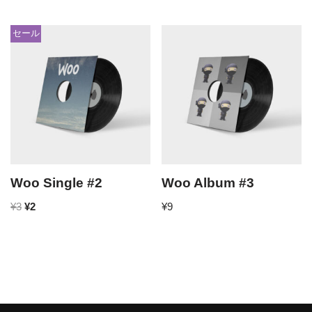
セール
Woo Single #2
Woo Album #3
¥
3
¥
2
¥
9