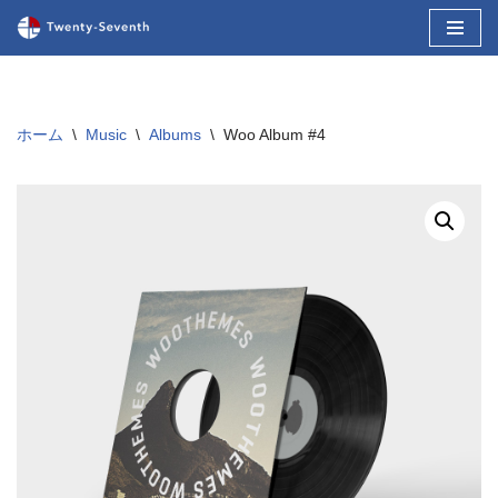
コ
ン
テ
ホーム
\
Music
\
Albums
\
Woo Album #4
ン
ツ
へ
ス
キ
ッ
プ