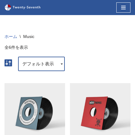
コ
ン
テ
ホーム
\
Music
ン
ツ
全6件を表示
へ
ス
キ
ッ
プ