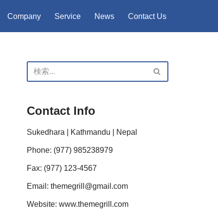
Company
Service
News
Contact Us
Contact Info
Sukedhara | Kathmandu | Nepal
Phone: (977) 985238979
Fax: (977) 123-4567
Email: themegrill@gmail.com
Website: www.themegrill.com