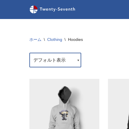
コ
ン
テ
ン
ホーム
\
Clothing
\
Hoodies
ツ
へ
ス
キ
ッ
プ